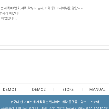
하는 제목바
(번호,제목,작성자,날짜,조회 등)
표시여부를 말합니다.
 주시기 바랍니다.
가 어렵습니다.
DEMO1
DEMO2
STORE
MANUAL
누구나 쉽고 빠르게 제작하는 웹사이트 제작 플랫폼 - 망보드 스토어
(주)홈토리 | 대표이사: 박기태 | 소재지: 경기도 안양시 동안구 안양판교로 20, 306-B55호