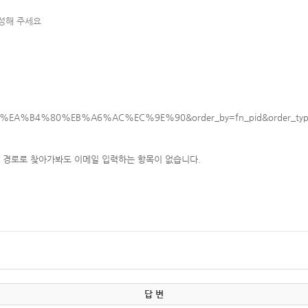
작성해 주세요
_text=%EA%B4%80%EB%A6%AC%EC%9E%90&order_by=fn_pid&order_type=
의 경로로 찾아가봐도 이메일 입력하는 항목이 없습니다.
답 변