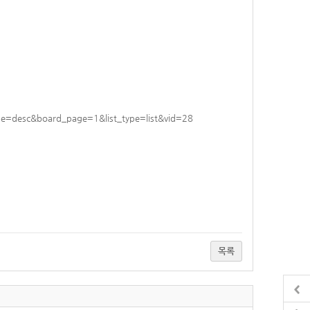
desc&board_page=1&list_type=list&vid=28
목록