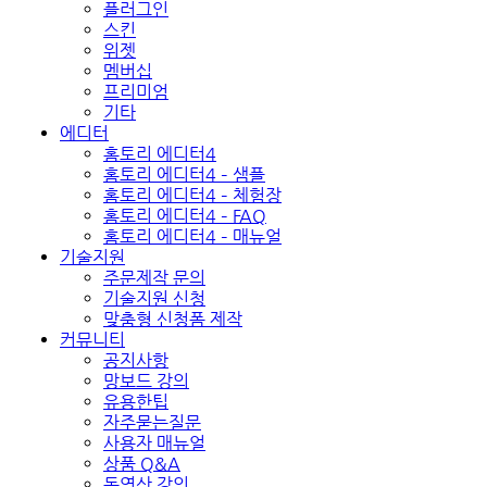
플러그인
스킨
위젯
멤버십
프리미엄
기타
에디터
홈토리 에디터4
홈토리 에디터4 – 샘플
홈토리 에디터4 – 체험장
홈토리 에디터4 – FAQ
홈토리 에디터4 – 매뉴얼
기술지원
주문제작 문의
기술지원 신청
맞춤형 신청폼 제작
커뮤니티
공지사항
망보드 강의
유용한팁
자주묻는질문
사용자 매뉴얼
상품 Q&A
동영상 강의