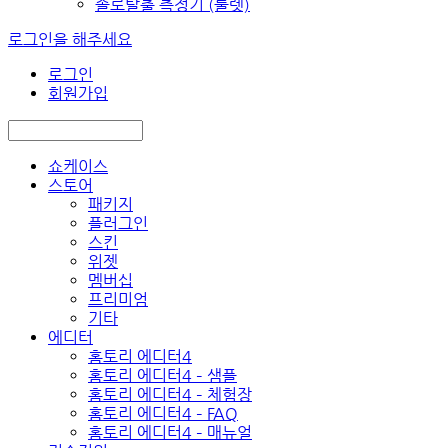
솔로탈출 측정기 (룰렛)
로그인을 해주세요
로그인
회원가입
쇼케이스
스토어
패키지
플러그인
스킨
위젯
멤버십
프리미엄
기타
에디터
홈토리 에디터4
홈토리 에디터4 – 샘플
홈토리 에디터4 – 체험장
홈토리 에디터4 – FAQ
홈토리 에디터4 – 매뉴얼