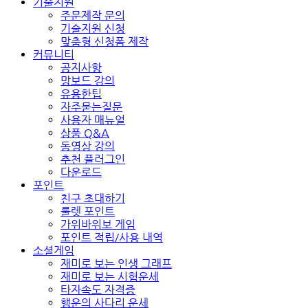
기술지원
주문제작 문의
기술지원 신청
맞춤형 신청폼 제작
커뮤니티
공지사항
망보드 강의
유용한팁
자주묻는질문
사용자 매뉴얼
상품 Q&A
동영상 강의
추천 플러그인
다운로드
포인트
친구 초대하기
룰렛 포인트
가위바위보 게임
포인트 적립/사용 내역
소셜게임
재미로 보는 인생 그래프
재미로 보는 시험운세
타자속도 자격증
행운의 사다리 운세