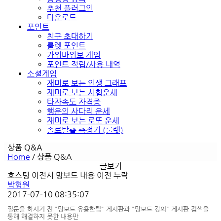
추천 플러그인
다운로드
포인트
친구 초대하기
룰렛 포인트
가위바위보 게임
포인트 적립/사용 내역
소셜게임
재미로 보는 인생 그래프
재미로 보는 시험운세
타자속도 자격증
행운의 사다리 운세
재미로 보는 로또 운세
솔로탈출 측정기 (룰렛)
상품 Q&A
Home
/
상품 Q&A
글보기
호스팅 이전시 망보드 내용 이전 누락
박형원
2017-07-10 08:35:07
질문을 하시기 전 "망보드 유용한팁" 게시판과 "망보드 강의" 게시판 검색을
통해 해결하지 못한 내용만