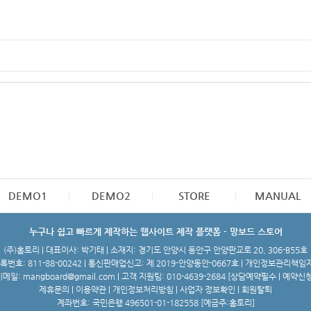
DEMO1
DEMO2
STORE
MANUAL
누구나 쉽고 빠르게 제작하는 웹사이트 제작 플랫폼 - 망보드 스토어
(주)홈토리 | 대표이사: 박기태 | 소재지: 경기도 안양시 동안구 안양판교로 20, 306-B55호
번호: 811-88-00242 | 통신판매업신고: 제 2019-안양동안-0667호 | 개인정보관리책임
메일: mangboard@gmail.com | 고객 지원팀: 010-4639-2684 [
상담예약필수 | 예약신
제휴문의
|
이용약관
|
개인정보처리방침
|
사업자 정보확인
|
회원탈퇴
계좌번호: 국민은행 496501-01-182558 [예금주:홈토리]