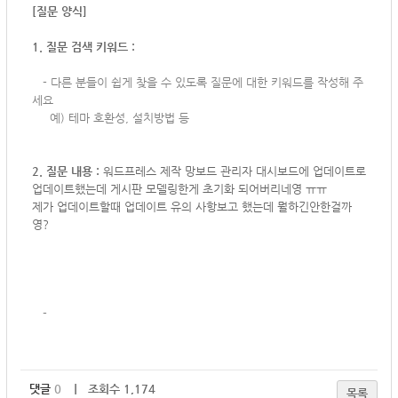
[질문 양식]
1. 질문 검색 키워드 :
-
다른 분들이 쉽게 찾을 수 있도록 질문에 대한 키워드를 작성해 주
세요
예) 테마 호환성, 설치방법 등
2. 질문 내용 :
워드프레스 제작 망보드 관리자 대시보드에 업데이트로
업데이트했는데 게시판 모델링한게 초기화 되어버리네영 ㅠㅠ
제가 업데이트할때 업데이트 유의 사항보고 했는데 뭘하긴안한걸까
영?
-
댓글
0
｜ 조회수 1,174
목록