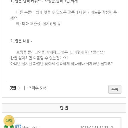
1. 질문 검색 키워드 :
쇼핑몰,플러그인,삭제
-
다른 분들이 쉽게 찾을 수 있도록 질문에 대한 키워드를 작성해 주
세요
예) 테마 호환성, 설치방법 등
2. 질문 내용 :
-
쇼핑몰 플러그인을 삭제하고 싶은데, 어떻게 해야 할까요?
한번 설치하면 되돌릴 수 없는건가요?
아니면 설치된 파일만 찾아서 정확하게 하나하나 삭제하면 될까요?
댓글
0
｜ 조회수 516
목록
답 변
Hometory
2022-04-13 14:33:13