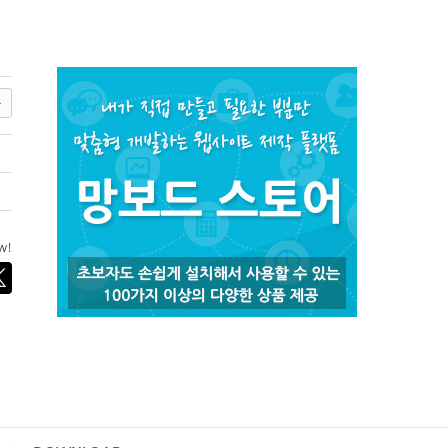
록
ow!