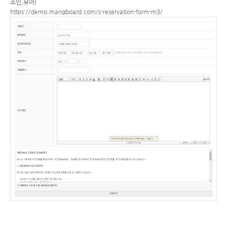
소인,유아)
https://demo.mangboard.com/s-reservation-form-m3/