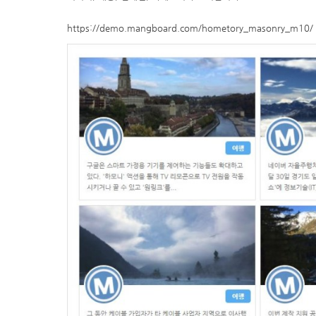
https://demo.mangboard.com/hometory_masonry_m10/