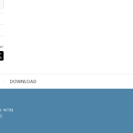
록
ow!
DOWNLOAD
자: 박기태
청
]