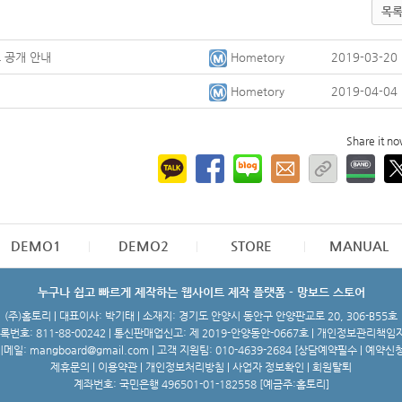
목
 공개 안내
Hometory
2019-03-20
Hometory
2019-04-04
Share it n
DEMO1
DEMO2
STORE
MANUAL
누구나 쉽고 빠르게 제작하는 웹사이트 제작 플랫폼 - 망보드 스토어
(주)홈토리 | 대표이사: 박기태 | 소재지: 경기도 안양시 동안구 안양판교로 20, 306-B55호
번호: 811-88-00242 | 통신판매업신고: 제 2019-안양동안-0667호 | 개인정보관리책임
메일: mangboard@gmail.com | 고객 지원팀: 010-4639-2684 [
상담예약필수 | 예약신
제휴문의
|
이용약관
|
개인정보처리방침
|
사업자 정보확인
|
회원탈퇴
계좌번호: 국민은행 496501-01-182558 [예금주:홈토리]