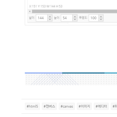
#html5
#캔버스
#canvas
#이미지
#에디터
#