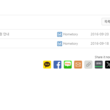
목
정 안내
Hometory
2016-09-20
Hometory
2016-09-18
Share it n