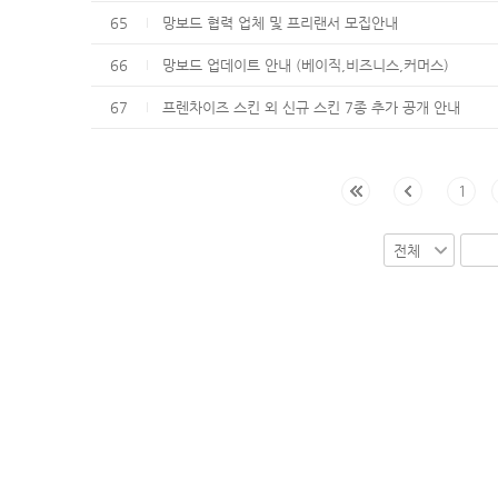
65
망보드 협력 업체 및 프리랜서 모집안내
66
망보드 업데이트 안내 (베이직,비즈니스,커머스)
67
프렌차이즈 스킨 외 신규 스킨 7종 추가 공개 안내
1