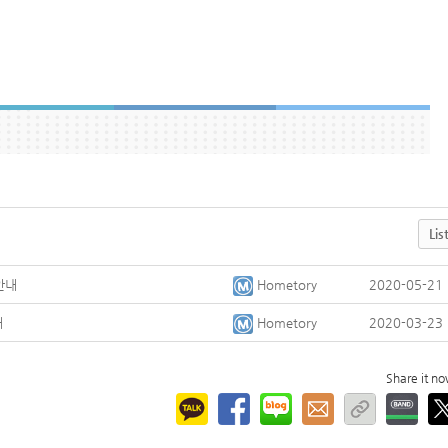
Lis
안내
Hometory
2020-05-21
내
Hometory
2020-03-23
Share it n