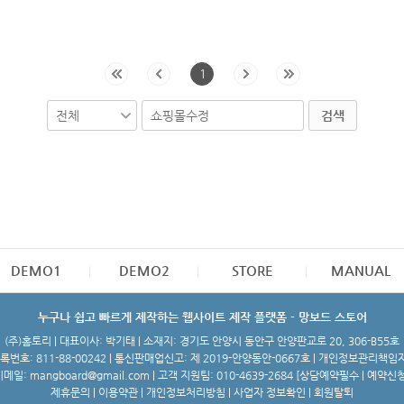
1
검색
DEMO1
DEMO2
STORE
MANUAL
누구나 쉽고 빠르게 제작하는 웹사이트 제작 플랫폼 - 망보드 스토어
(주)홈토리 | 대표이사: 박기태 | 소재지: 경기도 안양시 동안구 안양판교로 20, 306-B55호
번호: 811-88-00242 | 통신판매업신고: 제 2019-안양동안-0667호 | 개인정보관리책임
메일: mangboard@gmail.com | 고객 지원팀: 010-4639-2684 [
상담예약필수 | 예약신
제휴문의
|
이용약관
|
개인정보처리방침
|
사업자 정보확인
|
회원탈퇴