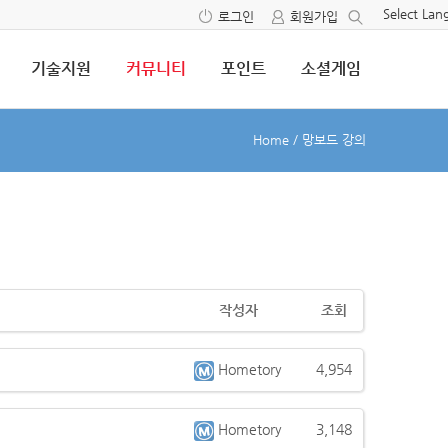
Select La
로그인
회원가입
기술지원
커뮤니티
포인트
소셜게임
Home
/
망보드 강의
작성자
조회
Hometory
4,954
Hometory
3,148