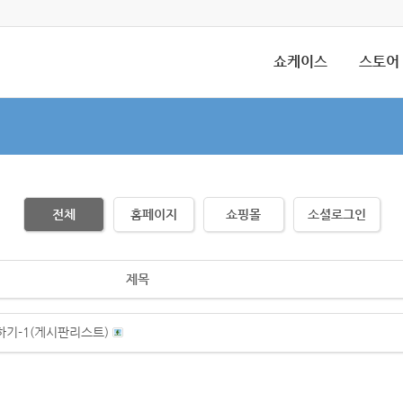
쇼케이스
스토어
전체
홈페이지
쇼핑몰
소셜로그인
제목
하기-1(게시판리스트)