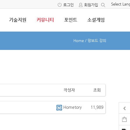
Select La
로그인
회원가입
기술지원
커뮤니티
포인트
소셜게임
Home
/
망보드 강의
작성자
조회
Hometory
11,989