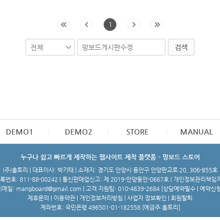
1
검색
DEMO1
DEMO2
STORE
MANUAL
누구나 쉽고 빠르게 제작하는 웹사이트 제작 플랫폼 - 망보드 스토어
(주)홈토리 | 대표이사: 박기태 | 소재지: 경기도 안양시 동안구 안양판교로 20, 306-B55호
번호: 811-88-00242 | 통신판매업신고: 제 2019-안양동안-0667호 | 개인정보관리책임
메일: mangboard@gmail.com | 고객 지원팀: 010-4639-2684 [
상담예약필수 | 예약신
제휴문의
|
이용약관
|
개인정보처리방침
|
사업자 정보확인
|
회원탈퇴
계좌번호: 국민은행 496501-01-182558 [예금주:홈토리]