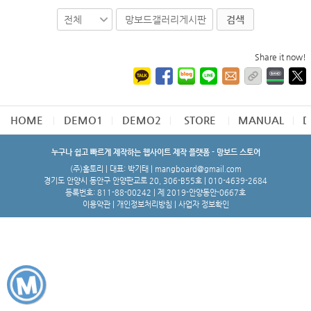
검색
Share it now!
HOME
DEMO1
DEMO2
STORE
MANUAL
D
누구나 쉽고 빠르게 제작하는 웹사이트 제작 플랫폼 - 망보드 스토어
(주)홈토리 | 대표: 박기태 | mangboard@gmail.com
경기도 안양시 동안구 안양판교로 20, 306-B55호 | 010-4639-2684
등록번호: 811-88-00242 | 제 2019-안양동안-0667호
이용약관
|
개인정보처리방침
|
사업자 정보확인