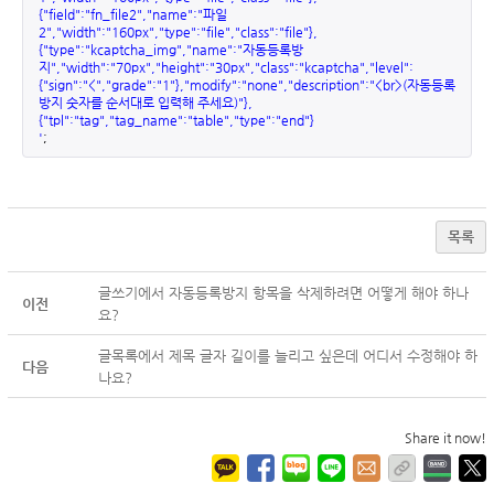
{"field":"fn_file2","name":"파일
2","width":"160px","type":"file","class":"file"},
{"type":"kcaptcha_img","name":"자동등록방
지","width":"70px","height":"30px","class":"kcaptcha","level":
{"sign":"<","grade":"1"},"modify":"none","description":"<br>(자동등록
방지 숫자를 순서대로 입력해 주세요)"},
{"tpl":"tag","tag_name":"table","type":"end"}
'
;
목록
글쓰기에서 자동등록방지 항목을 삭제하려면 어떻게 해야 하나
이전
요?
글목록에서 제목 글자 길이를 늘리고 싶은데 어디서 수정해야 하
다음
나요?
Share it now!