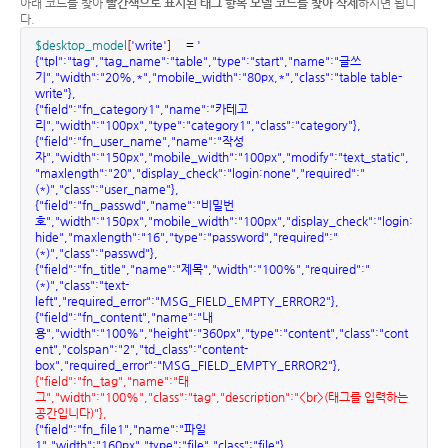
아래 코드를 찾아
빨간색으로 표시된 태그 항목 모델 코드를 찾아 삭제
하시면 됩니
다.
$desktop_model
[
'write'
]
=
'
{"tpl":"tag","tag_name":"table","type":"start","name":"글쓰
기","width":"20%,*","mobile_width":"80px,*","class":"table table-
write"},
{"field":"fn_category1","name":"카테고
리","width":"100px","type":"category1","class":"category"},
{"field":"fn_user_name","name":"작성
자","width":"150px","mobile_width":"100px","modify":"text_static",
"maxlength":"20","display_check":"login:none","required":"
(*)","class":"user_name"},
{"field":"fn_passwd","name":"비밀번
호","width":"150px","mobile_width":"100px","display_check":"login:
hide","maxlength":"16","type":"password","required":"
(*)","class":"passwd"},
{"field":"fn_title","name":"제목","width":"100%","required":"
(*)","class":"text-
left","required_error":"MSG_FIELD_EMPTY_ERROR2"},
{"field":"fn_content","name":"내
용","width":"100%","height":"360px","type":"content","class":"cont
ent","colspan":"2","td_class":"content-
box","required_error":"MSG_FIELD_EMPTY_ERROR2"},
{"field":"fn_tag","name":"태
그","width":"100%","class":"tag","description":"<br>(태그를 입력하는
공간입니다)"},
{"field":"fn_file1","name":"파일
1","width":"160px","type":"file","class":"file"},