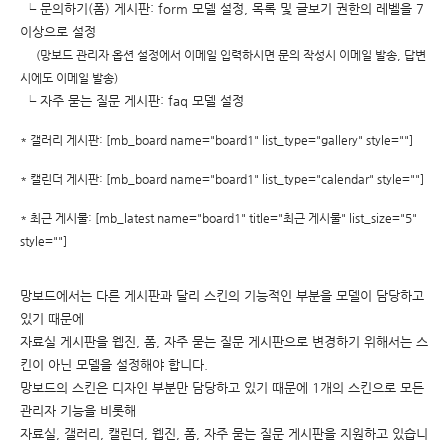
└ 문의하기(폼) 게시판: form 모델 설정,
목록 및 글보기 권한의 레벨을 7
이상으로 설정
(망보드 관리자 옵션 설정에서 이메일 입력하시면 문의 작성시 이메일 발송, 답변
시에도 이메일 발송)
└ 자주 묻는 질문 게시판: faq 모델 설정
*
갤러리 게시판: [mb_board name="board1" list_type="gallery" style=""]
*
캘린더 게시판: [mb_board name="board1" list_type="calendar" style=""]
*
최근 게시물: [mb_latest name="board1" title="최근 게시물" list_size="5"
style=""]
망보드에서는 다른 게시판과 달리 스킨의 기능적인 부분을 모델이 담당하고
있기 때문에
자료실 게시판을 웹진, 폼, 자주 묻는 질문 게시판으로 변경하기 위해서는 스
킨이 아닌 모델을 설정해야 합니다.
망보드의 스킨은 디자인 부분만 담당하고 있기 때문에 1개의 스킨으로 모든
관리자 기능을 비롯해
자료실, 갤러리, 캘린더, 웹진, 폼, 자주 묻는 질문 게시판을 지원하고 있습니