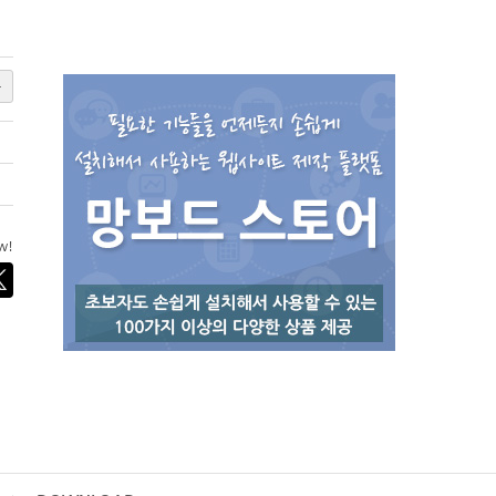
록
ow!