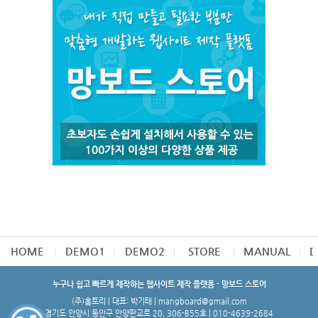
HOME
DEMO1
DEMO2
STORE
MANUAL
D
누구나 쉽고 빠르게 제작하는 웹사이트 제작 플랫폼 - 망보드 스토어
(주)홈토리 | 대표: 박기태 | mangboard@gmail.com
경기도 안양시 동안구 안양판교로 20, 306-B55호 | 010-4639-2684