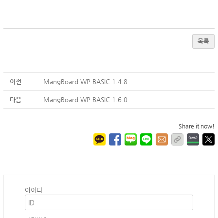
목록
이전
MangBoard WP BASIC 1.4.8
다음
MangBoard WP BASIC 1.6.0
Share it now!
아이디