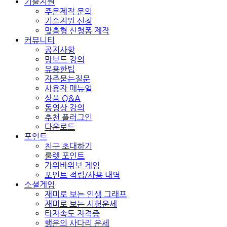
기술지원
주문제작 문의
기술지원 신청
맞춤형 신청폼 제작
커뮤니티
공지사항
망보드 강의
유용한팁
자주묻는질문
사용자 매뉴얼
상품 Q&A
동영상 강의
추천 플러그인
다운로드
포인트
친구 초대하기
룰렛 포인트
가위바위보 게임
포인트 적립/사용 내역
소셜게임
재미로 보는 인생 그래프
재미로 보는 시험운세
타자속도 자격증
행운의 사다리 운세