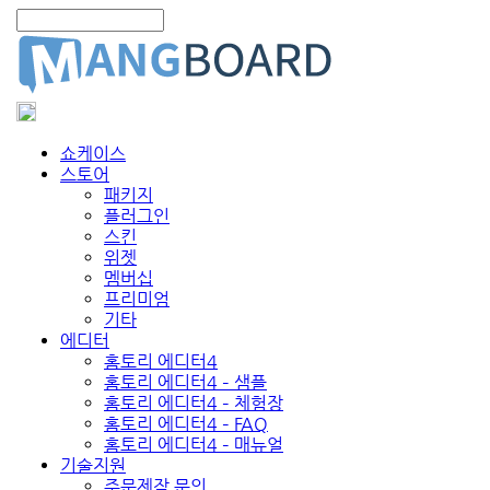
쇼케이스
스토어
패키지
플러그인
스킨
위젯
멤버십
프리미엄
기타
에디터
홈토리 에디터4
홈토리 에디터4 – 샘플
홈토리 에디터4 – 체험장
홈토리 에디터4 – FAQ
홈토리 에디터4 – 매뉴얼
기술지원
주문제작 문의