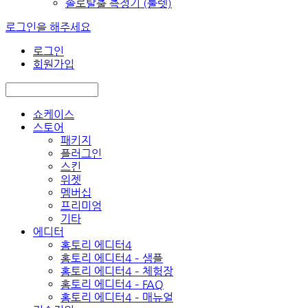
솔로탈출 측정기 (룰렛)
로그인을 해주세요
로그인
회원가입
쇼케이스
스토어
패키지
플러그인
스킨
위젯
멤버십
프리미엄
기타
에디터
홈토리 에디터4
홈토리 에디터4 – 샘플
홈토리 에디터4 – 체험장
홈토리 에디터4 – FAQ
홈토리 에디터4 – 매뉴얼