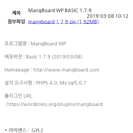
MangBoard WP BASIC 1.7.9
제목
2019-03-08 10:12
첨부파일
mangboard.1.7.9.zip
(1.92MB)
프로그램명 : MangBoard WP
배포버젼 : Basic 1.7.9 (2019/03/08)
Homepage :
http://www.mangboard.com
설치 요구사항 : PHP5.4.0, My-sql5.0.7
플러그인 URL
:
https://wordpress.org/plugins/mangboard
* 라이센스 : GPL2