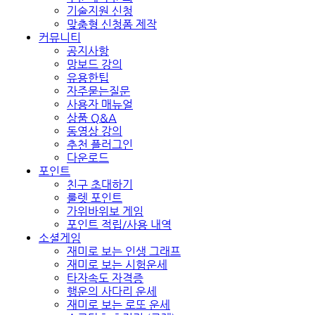
기술지원 신청
맞춤형 신청폼 제작
커뮤니티
공지사항
망보드 강의
유용한팁
자주묻는질문
사용자 매뉴얼
상품 Q&A
동영상 강의
추천 플러그인
다운로드
포인트
친구 초대하기
룰렛 포인트
가위바위보 게임
포인트 적립/사용 내역
소셜게임
재미로 보는 인생 그래프
재미로 보는 시험운세
타자속도 자격증
행운의 사다리 운세
재미로 보는 로또 운세