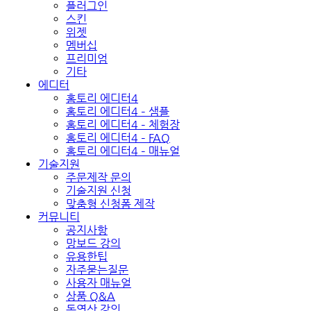
플러그인
스킨
위젯
멤버십
프리미엄
기타
에디터
홈토리 에디터4
홈토리 에디터4 – 샘플
홈토리 에디터4 – 체험장
홈토리 에디터4 – FAQ
홈토리 에디터4 – 매뉴얼
기술지원
주문제작 문의
기술지원 신청
맞춤형 신청폼 제작
커뮤니티
공지사항
망보드 강의
유용한팁
자주묻는질문
사용자 매뉴얼
상품 Q&A
동영상 강의