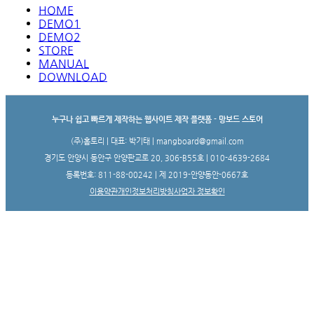
HOME
DEMO1
DEMO2
STORE
MANUAL
DOWNLOAD
누구나 쉽고 빠르게 제작하는 웹사이트 제작 플랫폼 - 망보드 스토어
(주)홈토리 | 대표: 박기태 | mangboard@gmail.com
경기도 안양시 동안구 안양판교로 20, 306-B55호 | 010-4639-2684
등록번호: 811-88-00242 | 제 2019-안양동안-0667호
이용약관
개인정보처리방침
사업자 정보확인