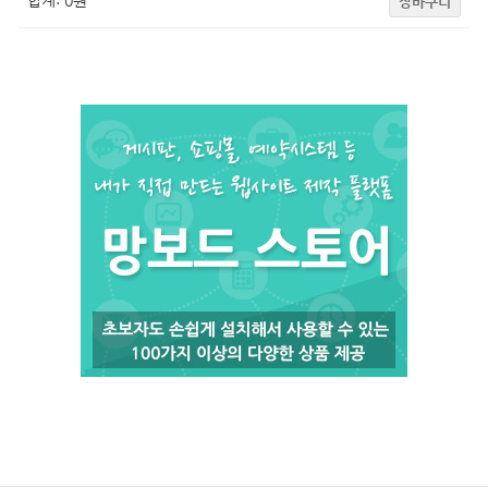
합계:
0
원
장바구니