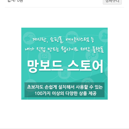
합계:
0
원
장바구니