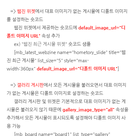
=>
웹진 위젯
에서 대표 이미지가 없는 게시물에 디폴트 이미지
를 설정하는 숏코드
웹진 위젯에서 제공하는 숏코드에
default_image_url="디
폴트 이미지 URL"
속성 추가
ex) "
웹진 최근 게시물 위젯
" 숏코드 샘플
[mb_latest_webzine name="hometory_slide" title="웹
진 최근 게시물" list_size="5" style="max-
width:360px"
default_image_url="디폴트 이미지 URL"
]
=>
갤러리 게시판
에서 모든 게시물을 불러오면서 대표 이미지
가 없는 게시물은 디폴트 이미지로 설정하는 숏코드
갤러리 게시판 및 위젯은 기본적으로 대표 이미지가 없는 게
시물은 불러오지 않기 때문에
gallery_image_type="all"
속성을
추가해서 모든 게시물이 표시되도록 설정해야 디폴트 이미지 사
용 가능
[mb_board name="board1" list_type="gallery"