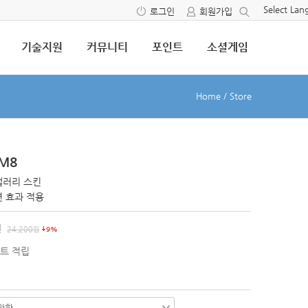
Select La
로그인
회원가입
기술지원
커뮤니티
포인트
소셜게임
Home
/
Store
 M8
갤러리 스킨
 효과 적용
원
24,200
원
9%
트 적립