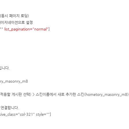
단 이동시 페이지 로딩)
페이지네이션으로 설정
=""
list_pagination="normal"
]
입니다.
ory_masonry_m8
을 적용할 게시판 선택) > 스킨이름에서 새로 추가한 스킨(hometory_masonry_m
 연결합니다.
e_class="col-321" style=""]