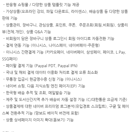
-
반응형 쇼핑몰 /
다양한 상품 템플릿 기능 제공
-
가상상품(오프라인 강의, 파일 다운로드, 라이센스), 배송상품 등 다양한 상품
판매 기능
-
상품관리,
장바구니, 관심상품,
포인트, 쿠폰,
주문조회(회원,비회원), 상품리
뷰(전체,개인), 상품 Q&A 기능
-
비회원이 담은 장바구니 상품 로그인시 회원 아이디로 자동전환 기능
- 결제
연동 기능 (이니시스, 나이스페이, 네이버페이-주문형)
- 이니시스 간편결제 기능 (
카카오페이, 네이버페이, 삼성페이, 페이코, L.Pay,
SSG페이)
- 페이팔 결제 기능 (Paypal PDT, Paypal IPN)
- 국내 및 해외 결제 데이터 이중화 처리로 결제 오류 최소화
- 무통장 입금시 현금영수증 신청 기능 (이니시스)
-
네이버 쇼핑, 다음 지식쇼핑 엔진 페이지(EP) 기능
- 한국형 배송 추적 및 조회
, 메일발송 기능
-
제주 및 도서산간지역 추가 배송비 자동 설정 기능 (CJ대한통운 요금제 기준)
- 상품결제에 대한 네이버 프리미엄 로그분석(유입경로 스크립트), 구글 및 페이
스북 전환추적 기능 (망보드 베이직 버전에 포함)
- 상품 상세페이지 이미지 확대(돋보기) 기능