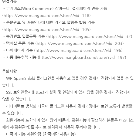
연결기능
-
우커머스(Woo Commerce) 장바구니, 결제페이지 연동 기능
(
https://www.mangboard.com/store/?vid=118
)
-
주문완료 및 배송안내에 대한 카카오 알림톡 발송 기능
(
https://www.mangboard.com/store/?vid=105
)
-
송장번호 일괄등록 기능 (
https://www.mangboard.com/store/?vid=32
)
-
멤버십 쿠폰 기능 (
https://www.mangboard.com/store/?vid=203
)
-
마이페이지 기능 (
https://www.mangboard.com/store/?vid=196
)
-
자동배송추적 기능 (
https://www.mangboard.com/store/?vid=197
)
주의사항
-
WP-SpamShield 플러그인을 사용하고 있을 경우 결제가 진행되지 않을 수 있
습니다.
-
SSL 보안인증서(https)가 설치 및 연결되어 있지 않을 경우
결제가 진행되지
않을 수 있습니다.
-
리다이렉트 방식의 다국어 플러그인 사용시 결제과정에서 보안 오류가 발생할
수 있습니다.
-
회원기능이 포함되어 있지 않기 때문에, 회원기능이 필요하신 분들은 비즈니스
패키지(회원관리)를 추가로 설치해서 사용해 주셔야 합니다.
-
다국어 기능 지원안함 (한국어만 사용가능)