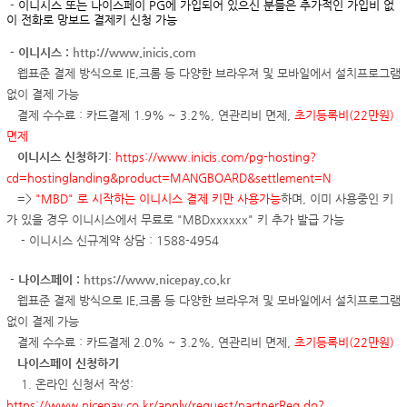
-
이니시스 또는 나이스페이 PG에 가입되어 있으신 분들은 추가적인 가입비 없
이 전화로 망보드 결제키 신청 가능
-
이니시스 :
http://www.inicis.com
웹표준 결제 방식으로 IE,크롬 등 다양한 브라우져 및 모바일에서 설치프로그램
없이 결제 가능
결제 수수료 :
카드결제 1.9% ~ 3.2%, 연관리비 면제
,
초기등록비(22만원)
면제
이니시스 신청하기
:
https://www.inicis.com/pg-hosting?
cd=hostinglanding&product=MANGBOARD&settlement=N
=>
"MBD" 로 시작하는 이니시스 결제 키만 사용가능
하며, 이미 사용중인 키
가 있을 경우 이니시스에서 무료로 "MBDxxxxxx" 키 추가 발급 가능
- 이니시스 신규계약 상담 :
1588-4954
-
나이스페이 :
https://www.nicepay.co.kr
웹표준 결제 방식으로 IE,크롬 등 다양한 브라우져 및 모바일에서 설치프로그램
없이 결제 가능
결제 수수료 :
카드결제 2.0% ~ 3.2%, 연관리비 면제
,
초기등록비(22만원)
나이스페이 신청하기
1. 온라인 신청서 작성:
https://www.nicepay.co.kr/apply/request/partnerReq.do?