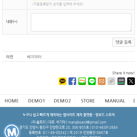
(자동등록방지 숫자를 입력해 주세요)
내용(*)
댓글 등록
이전
베지닥터
Share it now!
HOME
DEMO1
DEMO2
STORE
MANUAL
D
누구나 쉽고 빠르게 제작하는 웹사이트 제작 플랫폼 - 망보드 스토어
(주)홈토리 | 대표: 박기태 | mangboard@gmail.com
경기도 안양시 동안구 안양판교로 20, 306-B55호 | 010-4639-2684
등록번호: 811-88-00242 | 제 2019-안양동안-0667호