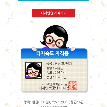
타자연습 시작하기
종목: 한글(모바일), 속도: 293타, 등급: 6급