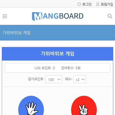
로그인
회원가입
가위바위보 게임
가위바위보 게임
나의 포인트:
0
잔여횟수:
5
회
참가포인트:
배수:
[
오늘 승률:
0%
오늘 결과:
0
]
다시하기