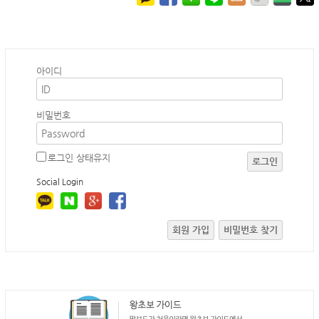
아이디
비밀번호
로그인 상태유지
로그인
Social Login
회원 가입
비밀번호 찾기