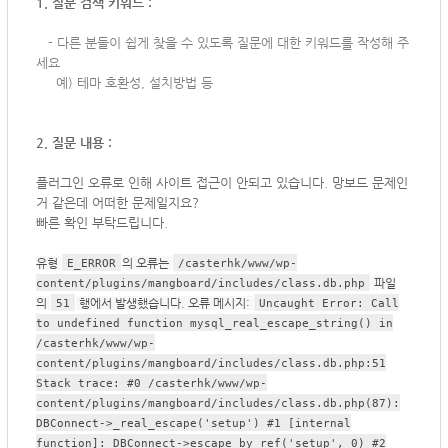
1. 질문 검색 키워드 :
-
다른 분들이 쉽게 찾을 수 있도록 질문에 대한 키워드를 작성해 주
세요
예) 테마 호환성, 설치방법 등
2. 질문 내용 :
플러그인 오류로 인해 사이트 접근이 안되고 있습니다. 망보드 문제인
거 같은데 어떠한 문제일지요?
빠른 확인 부탁드립니다.
유형
의 오류는
E_ERROR
/casterhk/www/wp-
파일
content/plugins/mangboard/includes/class.db.php
의
행에서 발생했습니다. 오류 메시지:
51
Uncaught Error: Call
to undefined function mysql_real_escape_string() in
/casterhk/www/wp-
content/plugins/mangboard/includes/class.db.php:51
Stack trace: #0 /casterhk/www/wp-
content/plugins/mangboard/includes/class.db.php(87):
DBConnect->_real_escape('setup') #1 [internal
function]: DBConnect->escape_by_ref('setup', 0) #2