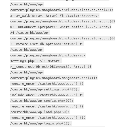
/casterhk/www/wp-
content/plugins/mangboard/includes/class.db.php(43):
array_walk(Array, Array) #3 /casterhk/www/wp-
content/plugins/mangboard/includes/class.store.php(69
0): DBConnect->prepare(' where option_l...', Array)
#4 /casterhk/www/wp-
content/plugins/mangboard/includes/class.store.php(66
): MStore->set_db_options('setup') #5
/casterhk/www/wp-
content/plugins/mangboard/includes/mb-
settings.php(115): MStore-
>__construct(Object(DBConnect), Array) #6
/casterhk/www/wp-
content/plugins/mangboard/mangboard.php(41):
require_once('/casterhk/www/w...') #7
/casterhk/www/wp-settings.php(473):
include_once('/casterhk/www/w...') #8
/casterhk/www/wp-config.php(97):
require_once('/casterhk/www/w...') #9
/casterhk/www/wp-load.php(50):
require_once('/casterhk/www/w...') #10
/casterhk/www/wp-login.php(12):