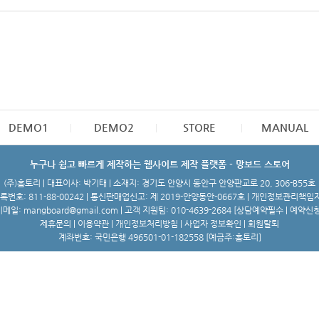
DEMO1
DEMO2
STORE
MANUAL
누구나 쉽고 빠르게 제작하는 웹사이트 제작 플랫폼 - 망보드 스토어
(주)홈토리 | 대표이사: 박기태 | 소재지: 경기도 안양시 동안구 안양판교로 20, 306-B55호
번호: 811-88-00242 | 통신판매업신고: 제 2019-안양동안-0667호 | 개인정보관리책임
메일: mangboard@gmail.com | 고객 지원팀: 010-4639-2684 [
상담예약필수 | 예약신
제휴문의
|
이용약관
|
개인정보처리방침
|
사업자 정보확인
|
회원탈퇴
계좌번호: 국민은행 496501-01-182558 [예금주:홈토리]