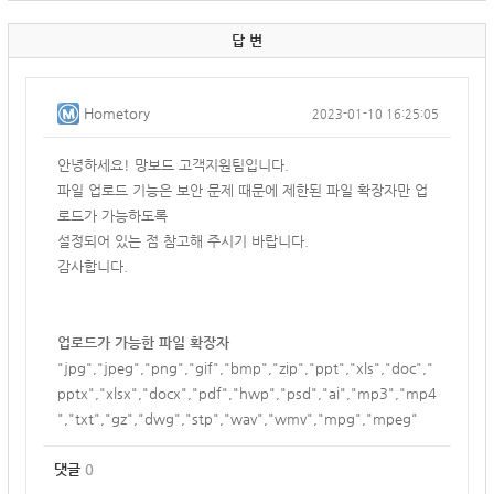
답 변
Hometory
2023-01-10 16:25:05
안녕하세요! 망보드 고객지원팀입니다.
파일 업로드 기능은 보안 문제 때문에 제한된 파일 확장자만 업
로드가 가능하도록
설정되어 있는 점 참고해 주시기 바랍니다.
감사합니다.
업로드가 가능한 파일 확장자
"jpg","jpeg","png","gif","bmp","zip","ppt","xls","doc","
pptx","xlsx","docx","pdf","hwp","psd","ai","mp3","mp4
","txt","gz","dwg","stp","wav","wmv","mpg","mpeg"
댓글
0