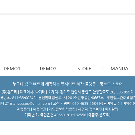
DEMO1
DEMO2
STORE
MANUAL
누구나 쉽고 빠르게 제작하는 웹사이트 제작 플랫폼 - 망보드 스토어
(주)홈토리 | 대표이사: 박기태 | 소재지: 경기도 안양시 동안구 안양판교로 20, 306-B55호
번호: 811-88-00242 | 통신판매업신고: 제 2019-안양동안-0667호 | 개인정보관리책임
메일: mangboard@gmail.com | 고객 지원팀: 010-4639-2684 [
상담예약필수 | 예약신
제휴문의
|
이용약관
|
개인정보처리방침
|
사업자 정보확인
|
회원탈퇴
계좌번호: 국민은행 496501-01-182558 [예금주:홈토리]