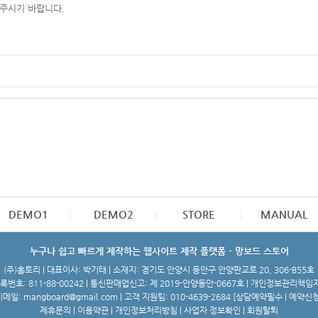
 주시기 바랍니다.
DEMO1
DEMO2
STORE
MANUAL
누구나 쉽고 빠르게 제작하는 웹사이트 제작 플랫폼 - 망보드 스토어
(주)홈토리 | 대표이사: 박기태 | 소재지: 경기도 안양시 동안구 안양판교로 20, 306-B55호
번호: 811-88-00242 | 통신판매업신고: 제 2019-안양동안-0667호 | 개인정보관리책임
메일: mangboard@gmail.com | 고객 지원팀: 010-4639-2684 [
상담예약필수 | 예약신
제휴문의
|
이용약관
|
개인정보처리방침
|
사업자 정보확인
|
회원탈퇴