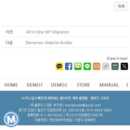
목록
이전
All-in-One WP Migration
다음
Elementor Website Builder
Share it now!
HOME
DEMO1
DEMO2
STORE
MANUAL
D
누구나 쉽고 빠르게 제작하는 웹사이트 제작 플랫폼 - 망보드 스토어
(주)홈토리 | 대표: 박기태 | mangboard@gmail.com
경기도 안양시 동안구 안양판교로 20, 306-B55호 | 010-4639-2684
등록번호: 811-88-00242 | 제 2019-안양동안-0667호
이용약관
|
개인정보처리방침
|
사업자 정보확인