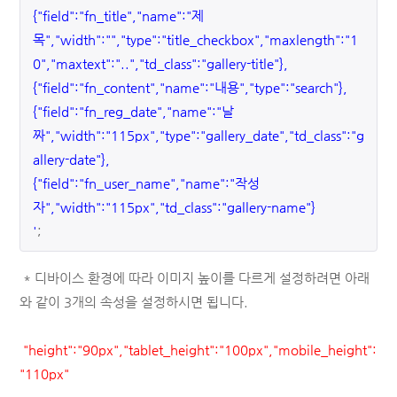
{"field":"fn_title","name":"제
목","width":"","type":"title_checkbox","maxlength":"1
0","maxtext":"..","td_class":"gallery-title"},
{"field":"fn_content","name":"내용","type":"search"},
{"field":"fn_reg_date","name":"날
짜","width":"115px","type":"gallery_date","td_class":"g
allery-date"},
{"field":"fn_user_name","name":"작성
자","width":"115px","td_class":"gallery-name"}
'
;
* 디바이스 환경에 따라 이미지 높이를 다르게 설정하려면 아래
와 같이 3개의 속성을 설정하시면 됩니다.
"height":"90px","tablet_height":"100px","mobile_height":
"110px"