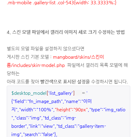
.mb-mobile .gallery-list .col-543{width: 33.3333%;}
4. 스킨 모델 파일에서 갤러리 이미지 세로 크기 수정하는 방법
별도의 모델 파일을 설정하지 않으셨다면
게시판 스킨 기본 모델 :
mangboard/skins/스킨이
름/includes/skin-model.php
파일에서 갤러리 목록 모델에 해
당하는
아래 코드를 찾아
빨간색으로 표시된 설정을
수정하시면 됩니다.
$desktop_model
[
'list_gallery'
]
=
'
{"field":"fn_image_path","name":"이미
지","width":"100%",
"height":"90px"
,"type":"img_ratio
","class":"img","td_class":"img-
border","link":"view","td_class":"gallery-item-
img","search":"false"},