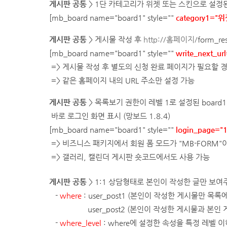
게시판 공통
> 1단 카테고리가 위젯 또는 스킨으로 설정된 
[mb_board name="
board1
" style=""
category1="
게시판 공통
> 게시물 작성 후
http://홈페이지/
form_r
[mb_board name="
board1
" style=""
write_next_url
=> 게시물 작성 후 별도의 신청 완료 페이지가 필요할 
=> 같은 홈페이지 내의 URL 주소만 설정 가능
게시판 공통
>
목록보기 권한이 레벨 1로 설정된 boar
바로 로그인 화면 표시
(망보드 1.8.4)
[mb_board name="
board1
" style=""
login_page="1
=> 비즈니스 패키지에서 회원 폼 모드가 "MB-FORM
=> 갤러리, 캘린더 게시판 숏코드에서도 사용 가능
게시판 공통
> 1:1 상담형태로 본인이 작성한 글만 보
-
where
: user_post1 (본인이 작성한 게시물만 목록
user_post2
(본인이 작성한 게시물과 본인 
-
where_level
: where에 설정한 속성을 특정 레벨