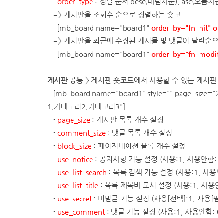
-
order_type
: 정렬 순서
desc(내림차순), asc(오름차
=> 게시판을 조회수 순으로 정렬하는 숏코드
[mb_board name="board1"
order_by="fn_hit" o
=> 게시판을 최근에 수정된 게시물 및 댓글이 달린순
[mb_board name="board1"
order_by="fn_modif
게시판 공통
>
게시판 숏코드에서 사용할 수 있는 게시판
[mb_board name="board1" style="" page_size="2
1,카테고리2,카테고리3"]
-
page_size
: 게시판 목록 개수 설정
-
comment_size
: 댓글 목록 개수 설정
-
block_size
: 페이지네이션 블록 개수 설정
-
use_notice
: 공지사항 기능 설정 (사용:1, 사용안함: 
-
use_list_search
: 목록 검색 기능 설정 (사용:1, 사용안
-
use_list_title
: 목록 제목바 표시 설정 (사용:1, 사용
-
use_secret
: 비밀글 기능 설정 (사용[선택]:1, 사용[필수
-
use_comment
: 댓글 기능 설정 (사용:1, 사용안함: 