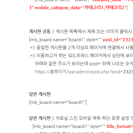
3
"
mobile_category_data="
카테고리1,카테고리2
"
]
게시판 공통
> 게시판 목록에서 제목 또는 이미지 클릭시
[mb_board name="
board1
" style=""
post_id="232
=> 동일한 게시판을 2개 이상의 페이지에 연결해서 사
=> 이동하고자 하는 워드프레스 페이지에서 상단에 보이
아래와 같은 주소가 보이는데 post= 뒤에 나오는 숫자를
https://홈페이지/wp-admin/post.php?post=
232
일반 게시판
[mb_board name="
board1
"]
일반 게시판
> 자료실 스킨 모바일 제목 하단 포맷 설정
(
[mb_board name="board1" style=""
title_format