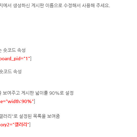
 페이지에서 생성하신 게시판 이름으로 수정해서 사용해 주세요.
는 숏코드 속성
board_pid="1"
]
숏코드 속성
록을 보여주고 게시판 넓이를 90%로 설정
yle="width:90%"
]
 "갤러리"로 설정된 목록을 보여줌
gory2="갤러리"
]