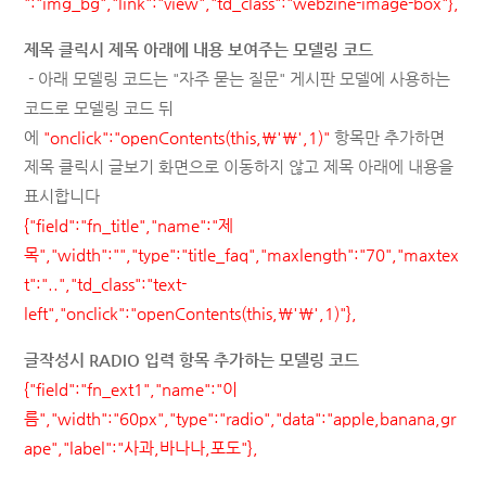
":"img_bg","link":"view","td_class":"webzine-image-box"},
제목 클릭시 제목 아래에 내용 보여주는 모델링 코드
- 아래 모델링 코드는 "자주 묻는 질문" 게시판 모델에 사용하는
코드로 모델링 코드 뒤
에
"onclick":"openContents(this,\'\',1
)"
항목만 추가하면
제목 클릭시 글보기 화면으로 이동하지 않고 제목 아래에 내용을
표시합니다
{"field":"fn_title","name":"제
목","width":"","type":"title_faq","maxlength":"70","maxtex
t":"..","td_class":"text-
left","onclick":"openContents(this
,\'\',1
)"},
글작성시 RADIO 입력 항목 추가하는 모델링 코드
{"field":"fn_ext1","name":"이
름","width":"60px","type":"radio","data":"apple,banana,gr
ape","label":"사과,바나나,포도"},