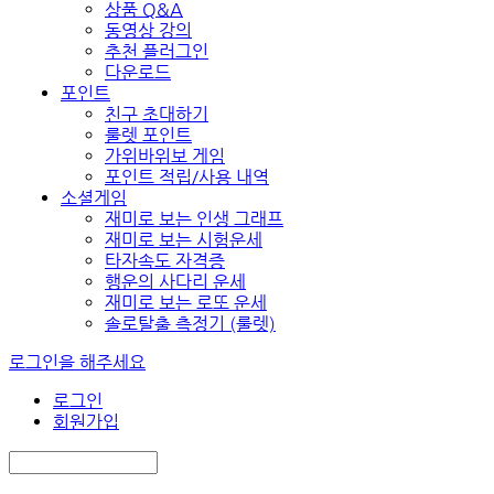
상품 Q&A
동영상 강의
추천 플러그인
다운로드
포인트
친구 초대하기
룰렛 포인트
가위바위보 게임
포인트 적립/사용 내역
소셜게임
재미로 보는 인생 그래프
재미로 보는 시험운세
타자속도 자격증
행운의 사다리 운세
재미로 보는 로또 운세
솔로탈출 측정기 (룰렛)
로그인을 해주세요
로그인
회원가입