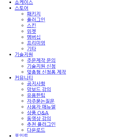
쇼케이스
스토어
패키지
플러그인
스킨
위젯
멤버십
프리미엄
기타
기술지원
주문제작 문의
기술지원 신청
맞춤형 신청폼 제작
커뮤니티
공지사항
망보드 강의
유용한팁
자주묻는질문
사용자 매뉴얼
상품 Q&A
동영상 강의
추천 플러그인
다운로드
포인트