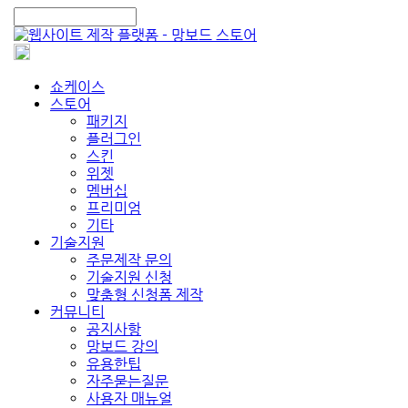
쇼케이스
스토어
패키지
플러그인
스킨
위젯
멤버십
프리미엄
기타
기술지원
주문제작 문의
기술지원 신청
맞춤형 신청폼 제작
커뮤니티
공지사항
망보드 강의
유용한팁
자주묻는질문
사용자 매뉴얼