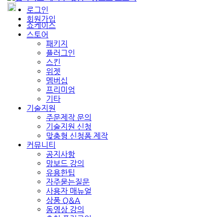
로그인
회원가입
쇼케이스
스토어
패키지
플러그인
스킨
위젯
멤버십
프리미엄
기타
기술지원
주문제작 문의
기술지원 신청
맞춤형 신청폼 제작
커뮤니티
공지사항
망보드 강의
유용한팁
자주묻는질문
사용자 매뉴얼
상품 Q&A
동영상 강의