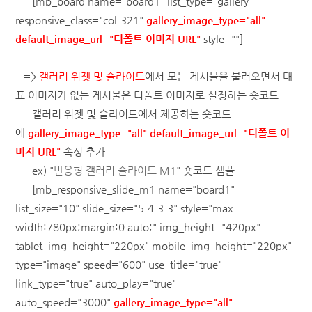
[mb_board name="board1" list_type="gallery"
responsive_class="col-321"
gallery_image_type="all"
default_image_url="디폴트 이미지 URL"
style=""]
=>
갤러리 위젯 및 슬라이드
에서 모든 게시물을 불러오면서 대
표 이미지가 없는 게시물은 디폴트 이미지로 설정하는 숏코드
갤러리 위젯 및 슬라이드에서 제공하는 숏코드
에
gallery_image_type="all" default_image_url="디폴트 이
미지 URL"
속성 추가
ex) "
반응형 갤러리 슬라이드 M1
" 숏코드 샘플
[mb_responsive_slide_m1 name="board1"
list_size="10" slide_size="5-4-3-3" style="max-
width:780px;margin:0 auto;" img_height="420px"
tablet_img_height="220px" mobile_img_height="220px"
type="image" speed="600" use_title="true"
link_type="true" auto_play="true"
auto_speed="3000"
gallery_image_type="all"