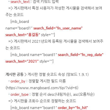
-
search_text
: 검색 키워드 입력
=> 게시판에서 특정 사용자가 작성한 게시물을 검색해서 보여
주는 숏코드
[mb_board
name="board1"
search_field="fn_user_name"
search_text="홍길동"
style=""]
=> 게시판에서 2021년도에 등록된 게시물을 검색해서 보여주
는 숏코드
[mb_board name="board1"
search_field="fn_reg_date"
search_text="2021"
style=""]
게시판 공통
> 게시판 정렬 숏코드 속성
(망보드 1.9.1)
-
order_by
: 정렬할 게시판 필드 이름
(
https://www.mangboard.com/tip/?vid=6
)
-
order_type
: 정렬 순서
desc(내림차순), asc(오름차순)
=> 게시판을 조회수 순으로 정렬하는 숏코드
[mb_board name="board1"
order_by="fn_hit"