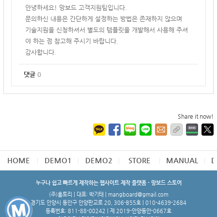
안녕하세요! 망보드 고객지원팀입니다.
문의하신 내용은 간단하게 설정하는 방법은 존재하지 않으며
기술지원을 신청하셔서 별도의 템플릿을 개발해서 사용해 주셔
야 하는 점 참고해 주시기 바랍니다.
감사합니다.
댓글
0
Share it now!
HOME
DEMO1
DEMO2
STORE
MANUAL
D
누구나 쉽고 빠르게 제작하는 웹사이트 제작 플랫폼 - 망보드 스토어
(주)홈토리 | 대표: 박기태 | mangboard@gmail.com
경기도 안양시 동안구 안양판교로 20, 306-B55호 | 010-4639-2684
등록번호: 811-88-00242 | 제 2019-안양동안-0667호