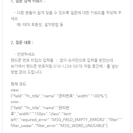
1. 질문 검색 키워드 :
-
다른 분들이 쉽게 찾을 수 있도록 질문에 대한 키워드를 작성해 주
세요
예) 테마 호환성, 설치방법 등
2. 질문 내용 :
-
안녕하세요.
핸드폰 번호 타입의 입력을 - 없이 숫자만으로 입력을 받았는데
보기에서 핸드폰 번호처럼 010-1234-5678 처럼 중간에 - 를 넣는
방법 문의 드립니다.
현재 코드
view :
{"field":"fn_title","name":"관리번호","width":"100%"},
write :
{"field":"fn_title","name":"관리번
호","width":"150px","class":"text-
left","required_error":"MSG_FIELD_EMPTY_ERROR2","filter":"
filter_swear","filter_error":"MSG_WORD_UNUSABLE"},