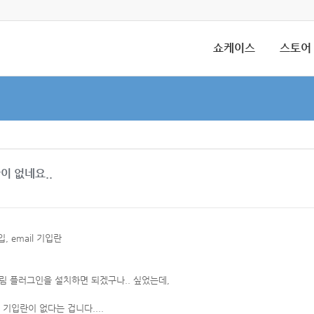
쇼케이스
스토어
란이 없네요..
입, email 기입란
 플러그인을 설치하면 되겠구나.. 싶었는데,
l' 기입란이 없다는 겁니다....