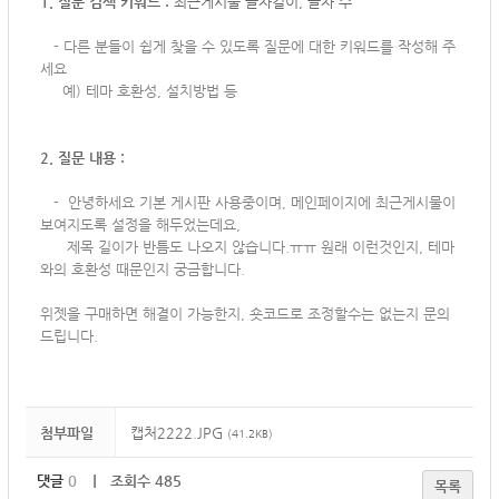
1. 질문 검색 키워드 :
최근게시물 글자길이, 글자 수
-
다른 분들이 쉽게 찾을 수 있도록 질문에 대한 키워드를 작성해 주
세요
예) 테마 호환성, 설치방법 등
2. 질문 내용 :
-
안녕하세요 기본 게시판 사용중이며, 메인페이지에 최근게시물이
보여지도록 설정을 해두었는데요,
제목 길이가 반틈도 나오지 않습니다.ㅠㅠ 원래 이런것인지, 테마
와의 호환성 때문인지 궁금합니다.
위젯을 구매하면 해결이 가능한지, 숏코드로 조정할수는 없는지 문의
드립니다.
첨부파일
캡처2222.JPG
(41.2KB)
댓글
0
｜ 조회수 485
목록