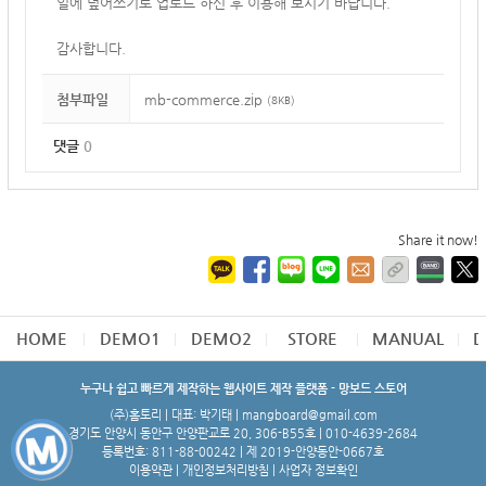
일에 덮어쓰기로 업로드 하신 후 이용해 보시기 바랍니다.
감사합니다.
첨부파일
mb-commerce.zip
(8KB)
댓글
0
Share it now!
HOME
DEMO1
DEMO2
STORE
MANUAL
D
누구나 쉽고 빠르게 제작하는 웹사이트 제작 플랫폼 - 망보드 스토어
(주)홈토리 | 대표: 박기태 | mangboard@gmail.com
경기도 안양시 동안구 안양판교로 20, 306-B55호 | 010-4639-2684
등록번호: 811-88-00242 | 제 2019-안양동안-0667호
이용약관
|
개인정보처리방침
|
사업자 정보확인