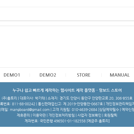
DEMO1
DEMO2
STORE
MANUAL
누구나 쉽고 빠르게 제작하는 웹사이트 제작 플랫폼 - 망보드 스토어
(주)홈토리 | 대표이사: 박기태 | 소재지: 경기도 안양시 동안구 안양판교로 20, 306-B55호
번호: 811-88-00242 | 통신판매업신고: 제 2019-안양동안-0667호 | 개인정보관리책임
메일: mangboard@gmail.com | 고객 지원팀: 010-4639-2684 [
상담예약필수 | 예약신
제휴문의
|
이용약관
|
개인정보처리방침
|
사업자 정보확인
|
회원탈퇴
계좌번호: 국민은행 496501-01-182558 [예금주:홈토리]