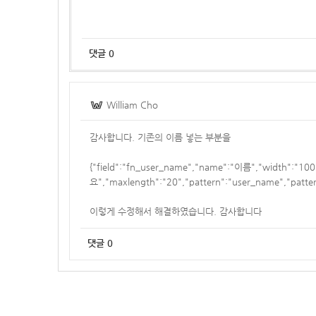
댓글
0
William Cho
감사합니다. 기존의 이름 넣는 부분을
{"field":"fn_user_name","name":"이름","width":
요","maxlength":"20","pattern":"user_name","pa
이렇게 수정해서 해결하였습니다. 감사합니다
댓글
0