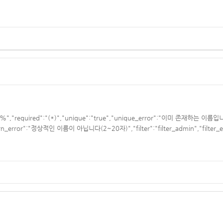
"100%","required":"(*)","unique":"true","unique_error":"이미 존재
ttern_error":"정상적인 이름이 아닙니다(2~20자)","filter":"filter_admin","fil