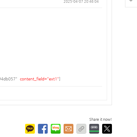
2025-04-07 20:46:04
6,#4db057"
content_field="ext1"
]
Share it now!