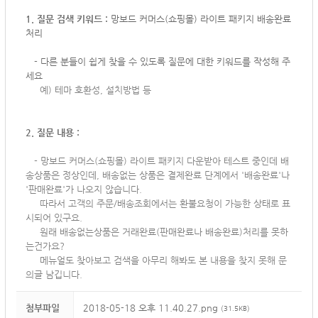
1. 질문 검색 키워드 :
망보드 커머스(쇼핑몰) 라이트 패키지 배송완료
처리
-
다른 분들이 쉽게 찾을 수 있도록 질문에 대한 키워드를 작성해 주
세요
예) 테마 호환성, 설치방법 등
2. 질문 내용 :
-
망보드 커머스(쇼핑몰) 라이트 패키지 다운받아 테스트 중인데 배
송상품은 정상인데, 배송없는 상품은 결제완료 단계에서 '배송완료'나
'판매완료'가 나오지 않습니다.
따라서 고객의 주문/배송조회에서는 환불요청이 가능한 상태로 표
시되어 있구요.
원래 배송없는상품은 거래완료(판매완료나 배송완료)처리를 못하
는건가요?
메뉴얼도 찾아보고 검색을 아무리 해봐도 본 내용을 찾지 못해 문
의글 남깁니다.
첨부파일
2018-05-18 오후 11.40.27.png
(31.5KB)