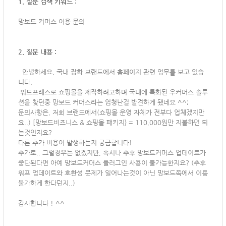
1. 질문 검색 키워드 :
망보드 커머스 이용 문의
2. 질문 내용 :
안녕하세요, 국내 잡화 브랜드에서 홈페이지 관련 업무를 보고 있습
니다.
워드프레스로 쇼핑몰을 제작하려고하며 국내에 특화된 우커머스 솔루
션을 찾던중 망보드 커머스라는 엄청난걸 발견하게 됐네요 ^^;
문의사항은, 저희 브랜드에서(쇼핑몰 운영 자체가 전부다 업체겠지만
요..) [망보드비즈니스 & 쇼핑몰 패키지} = 110,000원만 지불하면 되
는것인지요?
다른 추가 비용이 발생하는지 궁금합니다!
추가로.. 그럴경우는 없겠지만, 혹시나 추후 망보드커머스 업데이트가
중단된다면 아예 망보드커머스 플러그인 사용이 불가능한지요? (추후
워프 업데이트와 호환성 문제가 일어나는것이 아닌 망보드쪽에서 이용
불가하게 한다던지..)
감사합니다 ! ^^